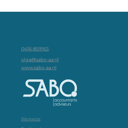
Vincent van Goghlaan 16
5143 JP Waalwijk
0416-859163
olga@sabo-aa.nl
www.sabo-aa.nl
Werkwijze