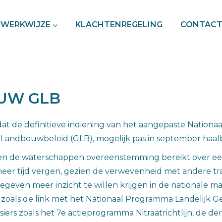
WERKWIJZE
KLACHTENREGELING
CONTAC
EUW GLB
 dat de definitieve indiening van het aangepaste Nationa
Landbouwbeleid (GLB), mogelijk pas in september haalba
 en de waterschappen overeenstemming bereikt over een
meer tijd vergen, gezien de verwevenheid met andere tr
geven meer inzicht te willen krijgen in de nationale 
zoals de link met het Nationaal Programma Landelijk G
rs zoals het 7e actieprogramma Nitraatrichtlijn, de dero