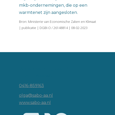
mkb-ondernemingen, die op een
warmtenet zijn aangesloten.
Bron: Ministerie van Economische Zaken en Klimaat
| publicatie | DGBI-O / 26148814 | 08-02-2023
Vincent van Goghlaan 16
5143 JP Waalwijk
0416-859163
olga@sabo-aa.nl
www.sabo-aa.nl