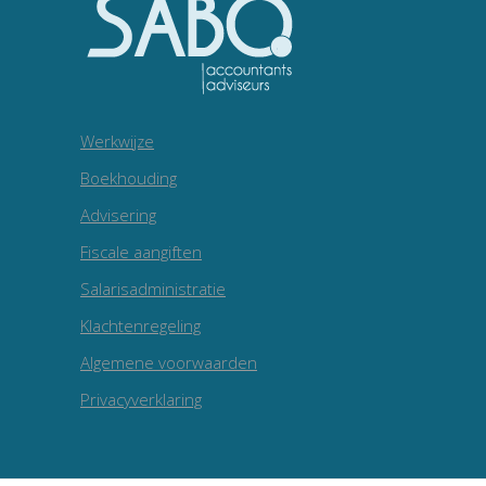
Werkwijze
Boekhouding
Advisering
Fiscale aangiften
Salarisadministratie
Klachtenregeling
Algemene voorwaarden
Privacyverklaring