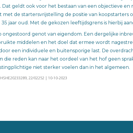
Dat geldt ook voor het bestaan van een objectieve en r
met de startersvrijstelling de positie van koopstarters
35 jaar oud. Met de gekozen leeftijdsgrens is hierbij aa
p ongestoord genot van eigendom. Een dergelijke inbreuk
ruikte middelen en het doel dat ermee wordt nagestree
door een individuele en buitensporige last. De overdrac
m die reden kan naar het oordeel van het hof geen sprak
lastingplichtige niet sterker voelen dan in het algemeen.
LGHSHE20233289, 22/02252 | 10-10-2023