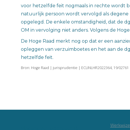
voor hetzelfde feit nogmaals in rechte wordt b
natuurlijk persoon wordt vervolgd als degene
opgelegd. De enkele omstandigheid, dat de dg
OM in vervolging niet anders. Volgens de Hoge 
De Hoge Raad merkt nog op dat er een aanzienl
opleggen van verzuimboetes en het aan de dga 
hetzelfde feit.
Bron: Hoge Raad | jurisprudentie | ECLINLHR2022364, 19/02761 
Werkwijze
Vincent van Goghlaan 16