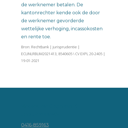
de werknemer betalen. De
kantonrechter kende ook de door
de werknemer gevorderde
wettelijke verhoging, incassokosten
en rente toe.
Bron: Rechtbank | jurisprudentie |
ECLINLRBLIM2021413, 8540605 \ CV EXPL 20-2405 |
19-01-2021
Vincent van Goghlaan 16
5143 JP Waalwijk
0416-859163