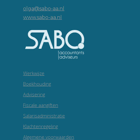
olga@sabo-aa.nl
www.sabo-aa.nl
Werkwijze
Boekhouding
Advisering
Fiscale aangiften
Salarisadministratie
Klachtenregeling
Algemene voorwaarden