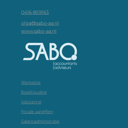
5143 JP Waalwijk
0416-859163
olga@sabo-aa.nl
www.sabo-aa.nl
Werkwijze
Boekhouding
Advisering
Fiscale aangiften
Salarisadministratie