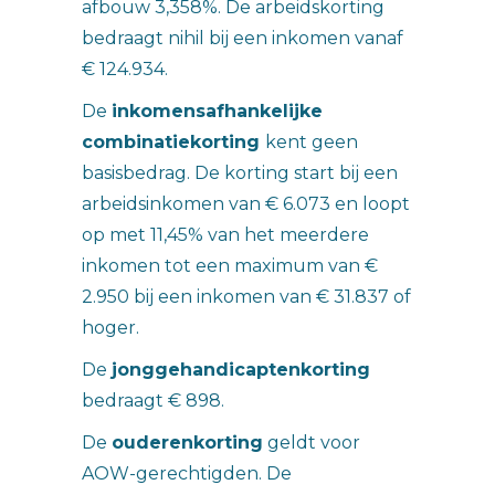
afbouw 3,358%. De arbeidskorting
bedraagt nihil bij een inkomen vanaf
€ 124.934.
De
inkomensafhankelijke
combinatiekorting
kent geen
basisbedrag. De korting start bij een
arbeidsinkomen van € 6.073 en loopt
op met 11,45% van het meerdere
inkomen tot een maximum van €
2.950 bij een inkomen van € 31.837 of
hoger.
De
jonggehandicaptenkorting
bedraagt € 898.
De
ouderenkorting
geldt voor
AOW-gerechtigden. De