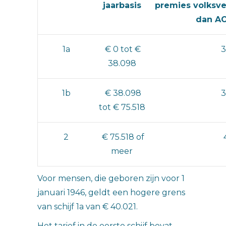
jaarbasis
premies volksve
dan AO
1a
€ 0 tot €
3
38.098
1b
€ 38.098
3
tot € 75.518
2
€ 75.518 of
meer
Voor mensen, die geboren zijn voor 1
januari 1946, geldt een hogere grens
van schijf 1a van € 40.021.
Het tarief in de eerste schijf bevat