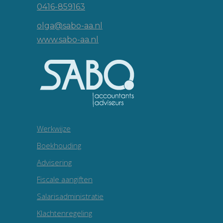
0416-859163
olga@sabo-aa.nl
www.sabo-aa.nl
Werkwijze
Boekhouding
Advisering
Fiscale aangiften
Salarisadministratie
Klachtenregeling