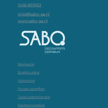
0416-859163
olga@sabo-aa.nl
www.sabo-aa.nl
Werkwijze
Boekhouding
Advisering
Fiscale aangiften
Salarisadministratie
Klachtenregeling