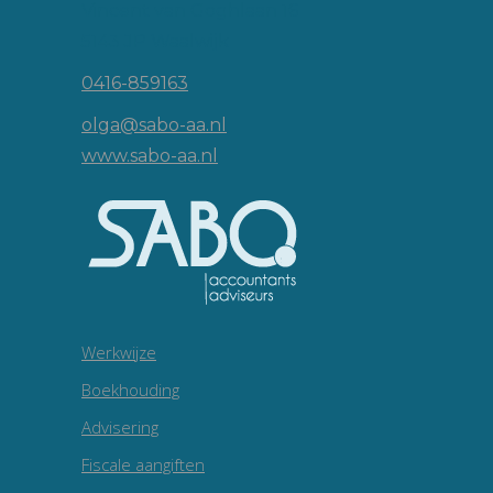
Vincent van Goghlaan 16
5143 JP Waalwijk
0416-859163
olga@sabo-aa.nl
www.sabo-aa.nl
Werkwijze
Boekhouding
Advisering
Fiscale aangiften