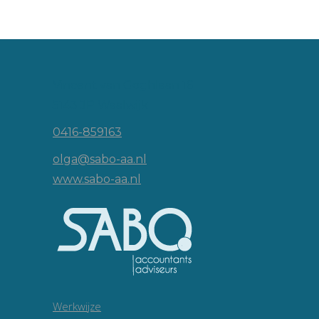
Vincent van Goghlaan 16
5143 JP Waalwijk
0416-859163
olga@sabo-aa.nl
www.sabo-aa.nl
Werkwijze