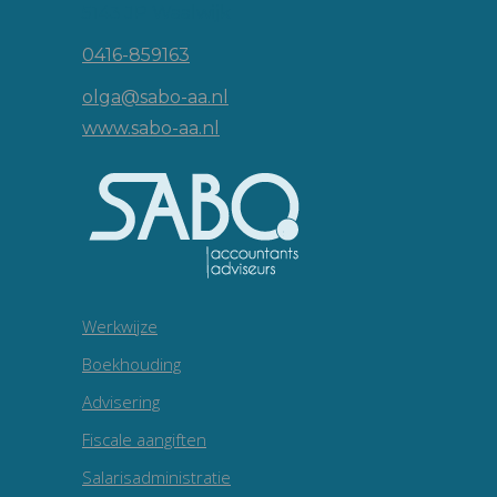
5143 JP Waalwijk
0416-859163
olga@sabo-aa.nl
www.sabo-aa.nl
Werkwijze
Boekhouding
Advisering
Fiscale aangiften
Salarisadministratie