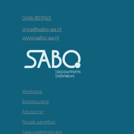
5143 JP Waalwijk
0416-859163
olga@sabo-aa.nl
www.sabo-aa.nl
Werkwijze
Boekhouding
Advisering
Fiscale aangiften
Salarisadministratie