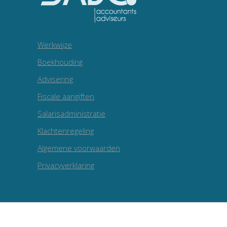
Werkwijze
Boekhouding
Advisering
Fiscale aangiften
Salarisadministratie
Klachtenregeling
Algemene voorwaarden
Privacyverklaring