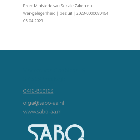
Bron: Ministerie van Sociale Zaken en
Werkgelegenheid | besluit | 2023-0000080464 |
05-04-2023
Vincent van Goghlaan 16
5143 JP Waalwijk
0416-859163
olga@sabo-aa.nl
www.sabo-aa.nl