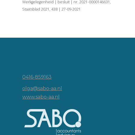
Werkgelegenheid | besluit | nr. 2021-0000146631,
Staatsblad 2021, 438 | 27-09-2021
Vincent van Goghlaan 16
5143 JP Waalwijk
0416-859163
olga@sabo-aa.nl
www.sabo-aa.nl