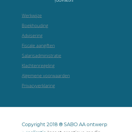
Werkwijze
Boekhouding
Advisering
Fiscale aangiften
Salarisadministratie
Klachtenregeling
Algemene voorwaarden
Privacyverklaring
Copyright 2018 ® SABO AA ontwerp