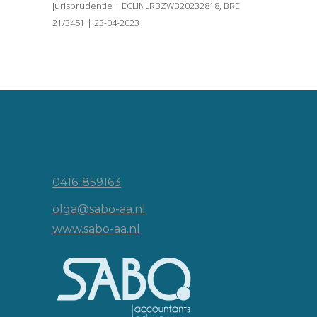
jurisprudentie | ECLINLRBZWB20232818, BRE
21/3451 | 23-04-2023
Vincent van Goghlaan 16
5143 JP Waalwijk
0416-859163
olga@sabo-aa.nl
www.sabo-aa.nl