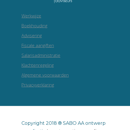
Werkwijze
Boekhouding
Advisering
Fiscale aangiften
Salarisadministratie
Klachtenregeling
Algemene voorwaarden
Privacyverklaring
Copyright 2018 ® SABO AA ontwerp