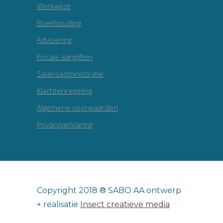
Werkwijze
Boekhouding
Advisering
Fiscale aangiften
Salarisadministratie
Klachtenregeling
Algemene voorwaarden
Privacyverklaring
Copyright 2018 ® SABO AA ontwerp
+ realisatie
Insect creatieve media