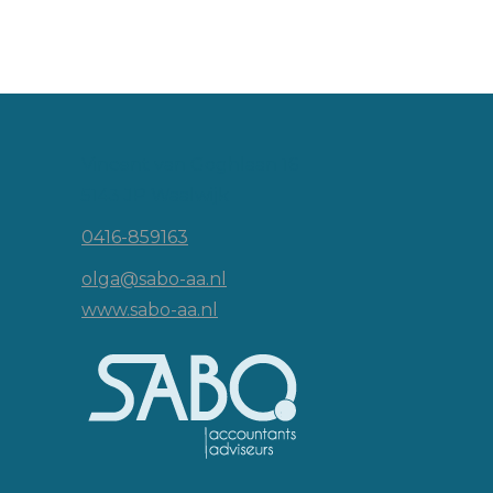
Vincent van Goghlaan 16
5143 JP Waalwijk
0416-859163
olga@sabo-aa.nl
www.sabo-aa.nl