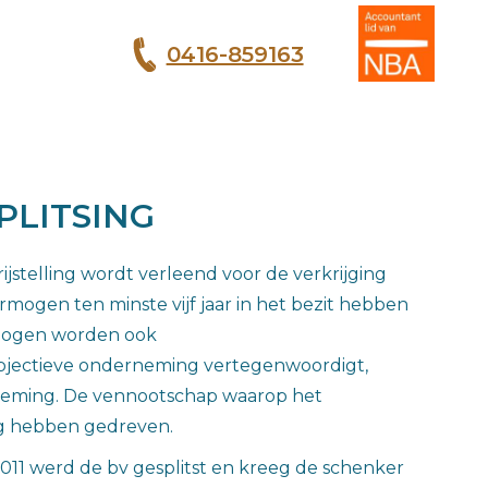
0416-859163
T
PLITSING
jstelling wordt verleend voor de verkrijging
gen ten minste vijf jaar in het bezit hebben
rmogen worden ook
bjectieve onderneming vertegenwoordigt,
neming. De vennootschap waarop het
ing hebben gedreven.
2011 werd de bv gesplitst en kreeg de schenker