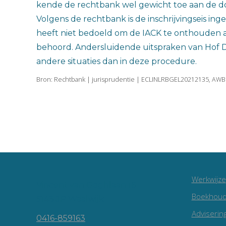
kende de rechtbank wel gewicht toe aan de d
Volgens de rechtbank is de inschrijvingseis i
heeft niet bedoeld om de IACK te onthouden aan
behoord. Andersluidende uitspraken van Hof 
andere situaties dan in deze procedure.
Bron: Rechtbank | jurisprudentie | ECLINLRBGEL20212135, AWB 
Werkwijze
Vincent van Goghlaan 16
Boekhoud
5143 JP Waalwijk
Adviserin
0416-859163