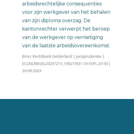
arbeidsrechtelijke consequenties
voor zijn werkgever van het behalen
van zijn diploma overzag. De
kantonrechter verwerpt het beroep
van de werkgever op vernietiging
van de laatste arbeidsovereenkomst.
Bron: Rechtbank Gelderland | jurisprudentie |
ECLINLRBGEL20237215, 10627403 \ VV EXPL 23-54 |
20-09-2023
Vincent van Goghlaan 16
5143 JP Waalwijk