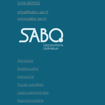
0416-859163
olga@sabo-aa.nl
www.sabo-aa.nl
Werkwijze
Boekhouding
Advisering
Fiscale aangiften
Salarisadministratie
Klachtenregeling