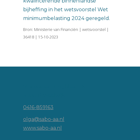
kwalificerende binnenlandse
bijheffing in het wetsvoorstel Wet
minimumbelasting 2024 geregeld.
Bron: Ministerie van Financiën | wetsvoorstel |
36418 | 15-10-2023
Vincent van Goghlaan 16
5143 JP Waalwijk
0416-859163
olga@sabo-aa.nl
www.sabo-aa.nl