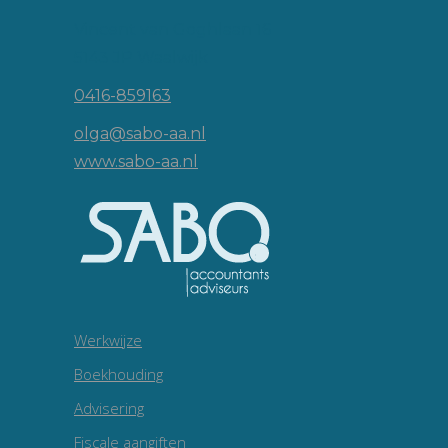
Vincent van Goghlaan 16
5143 JP Waalwijk
0416-859163
olga@sabo-aa.nl
www.sabo-aa.nl
Werkwijze
Boekhouding
Advisering
Fiscale aangiften