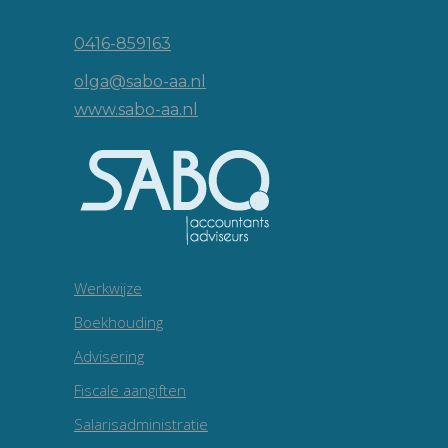
5143 JP Waalwijk
0416-859163
olga@sabo-aa.nl
www.sabo-aa.nl
Werkwijze
Boekhouding
Advisering
Fiscale aangiften
Salarisadministratie