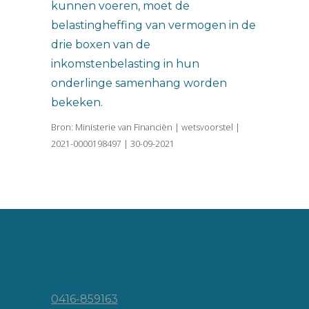
kunnen voeren, moet de
belastingheffing van vermogen in de
drie boxen van de
inkomstenbelasting in hun
onderlinge samenhang worden
bekeken.
Bron: Ministerie van Financiën | wetsvoorstel |
2021-0000198497 | 30-09-2021
Vincent van Goghlaan 16
5143 JP Waalwijk
0416-859163