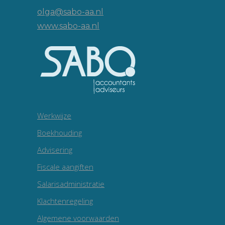
olga@sabo-aa.nl
www.sabo-aa.nl
Werkwijze
Boekhouding
Advisering
Fiscale aangiften
Salarisadministratie
Klachtenregeling
Algemene voorwaarden