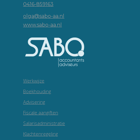
0416-859163
olga@sabo-aa.nl
www.sabo-aa.nl
Werkwijze
Boekhouding
Advisering
Fiscale aangiften
Salarisadministratie
Klachtenregeling