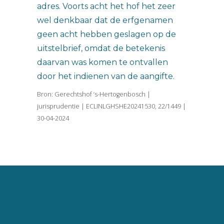
adres. Voorts acht het hof het zeer
wel denkbaar dat de erfgenamen
geen acht hebben geslagen op de
uitstelbrief, omdat de betekenis
daarvan was komen te ontvallen
door het indienen van de aangifte.
Bron: Gerechtshof ‘s-Hertogenbosch |
jurisprudentie | ECLINLGHSHE20241530, 22/1449 |
30-04-2024
Vincent van Goghlaan 16
5143 JP Waalwijk