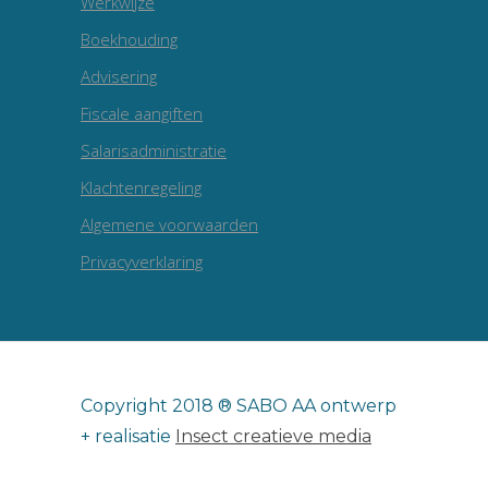
Werkwijze
Boekhouding
Advisering
Fiscale aangiften
Salarisadministratie
Klachtenregeling
Algemene voorwaarden
Privacyverklaring
Copyright 2018 ® SABO AA ontwerp
+ realisatie
Insect creatieve media