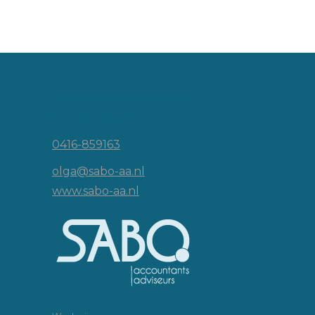
Vincent van Goghlaan 16
5143 JP Waalwijk
0416-859163
olga@sabo-aa.nl
www.sabo-aa.nl