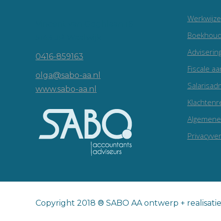
Werkwijze
Vincent van Goghlaan 16
Boekhoud
5143 JP Waalwijk
Adviserin
0416-859163
Fiscale aa
olga@sabo-aa.nl
Salarisadm
www.sabo-aa.nl
Klachtenr
Algemene
Privacyver
Copyright 2018 ® SABO AA ontwerp + realisati