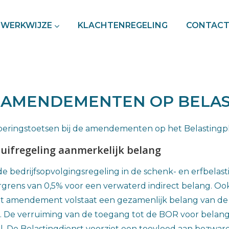
WERKWIJZE
KLACHTENREGELING
CONTAC
 AMENDEMENTEN OP BELAS
itvoeringstoetsen bij de amendementen op het Belastin
uifregeling aanmerkelijk belang
 bedrijfsopvolgingsregeling in de schenk- en erfbelast
rgrens van 0,5% voor een verwaterd indirect belang. O
het amendement volstaat een gezamenlijk belang van de f
 De verruiming van de toegang tot de BOR voor belange
l. De Belastingdienst voorziet een toevloed aan bezwa