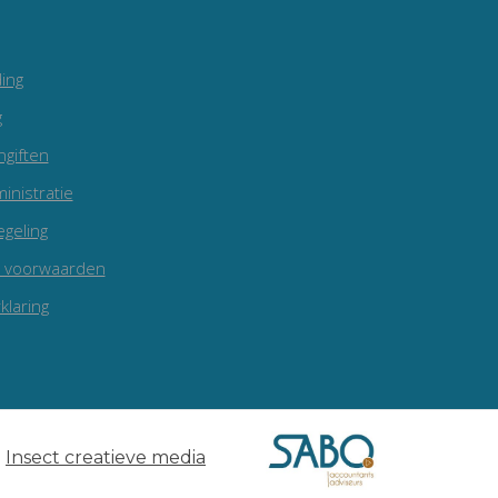
ing
g
ngiften
inistratie
egeling
 voorwaarden
klaring
e
Insect creatieve media