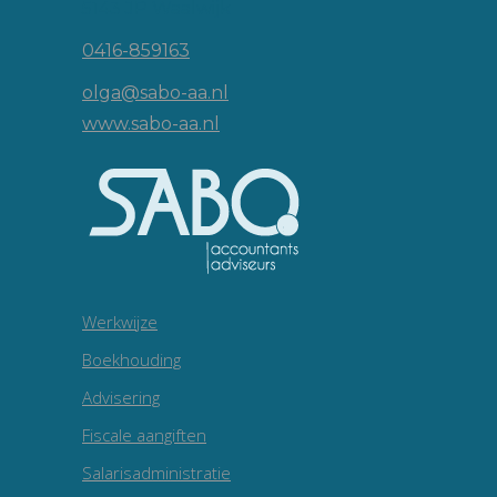
5143 JP Waalwijk
0416-859163
olga@sabo-aa.nl
www.sabo-aa.nl
Werkwijze
Boekhouding
Advisering
Fiscale aangiften
Salarisadministratie