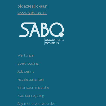
olga@sabo-aa.nl
www.sabo-aa.nl
Werkwijze
Boekhouding
Advisering
Fiscale aangiften
Salarisadministratie
Klachtenregeling
Algemene voorwaarden