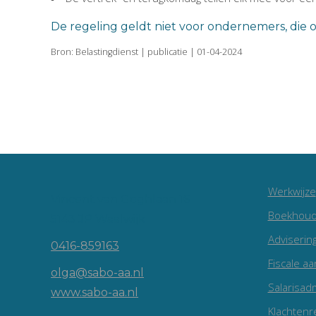
De regeling geldt niet voor ondernemers, die 
Bron: Belastingdienst | publicatie | 01-04-2024
Werkwijze
Vincent van Goghlaan 16
Boekhoud
5143 JP Waalwijk
Adviserin
0416-859163
Fiscale aa
olga@sabo-aa.nl
Salarisadm
www.sabo-aa.nl
Klachtenr