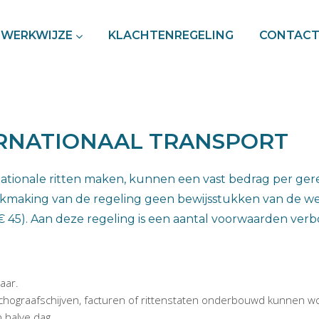
WERKWIJZE
KLACHTENREGELING
CONTAC
ERNATIONAAL TRANSPORT
tionale ritten maken, kunnen een vast bedrag per gere
ruikmaking van de regeling geen bewijsstukken van de we
 45). Aan deze regeling is een aantal voorwaarden ver
aar.
chograafschijven, facturen of rittenstaten onderbouwd kunnen w
 halve dag.