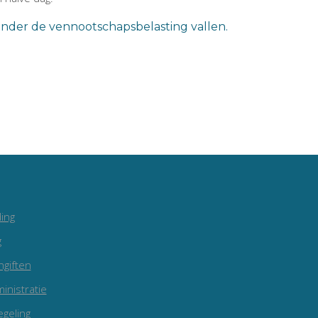
onder de vennootschapsbelasting vallen.
ing
g
ngiften
inistratie
egeling