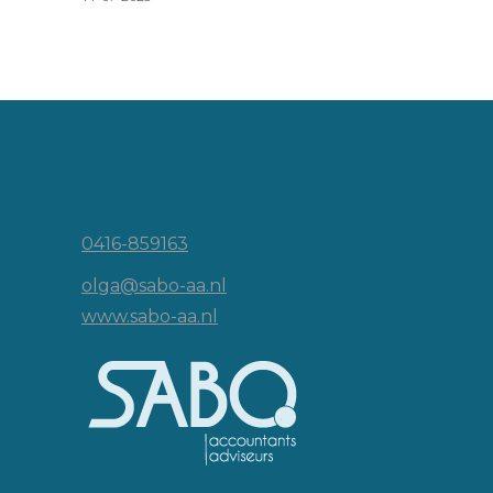
Vincent van Goghlaan 16
5143 JP Waalwijk
0416-859163
olga@sabo-aa.nl
www.sabo-aa.nl