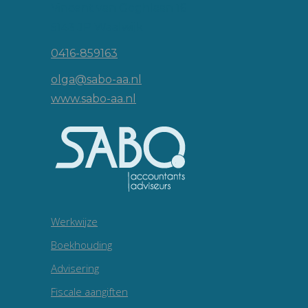
Vincent van Goghlaan 16
5143 JP Waalwijk
0416-859163
olga@sabo-aa.nl
www.sabo-aa.nl
Werkwijze
Boekhouding
Advisering
Fiscale aangiften