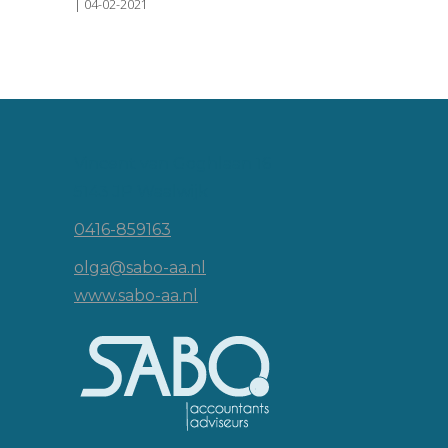
| 04-02-2021
Vincent van Goghlaan 16
5143 JP Waalwijk
0416-859163
olga@sabo-aa.nl
www.sabo-aa.nl