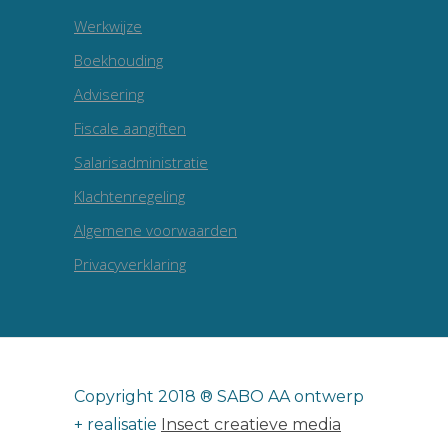
Werkwijze
Boekhouding
Advisering
Fiscale aangiften
Salarisadministratie
Klachtenregeling
Algemene voorwaarden
Privacyverklaring
Copyright 2018 ® SABO AA ontwerp
+ realisatie
Insect creatieve media