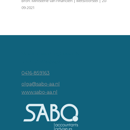
Bron: Ministerie van Financiën | wetsvoorstel | 20-
09-2021
Vincent van Goghlaan 16
5143 JP Waalwijk
0416-859163
olga@sabo-aa.nl
www.sabo-aa.nl