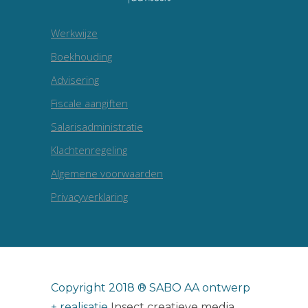
Werkwijze
Boekhouding
Advisering
Fiscale aangiften
Salarisadministratie
Klachtenregeling
Algemene voorwaarden
Privacyverklaring
Copyright 2018 ® SABO AA ontwerp
+ realisatie
Insect creatieve media