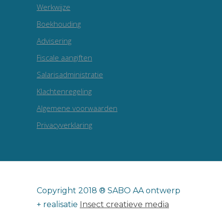
Werkwijze
Boekhouding
Advisering
Fiscale aangiften
Salarisadministratie
Klachtenregeling
Algemene voorwaarden
Privacyverklaring
Copyright 2018 ® SABO AA ontwerp
+ realisatie
Insect creatieve media