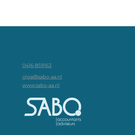
Vincent van Goghlaan 16
5143 JP Waalwijk
0416-859163
olga@sabo-aa.nl
www.sabo-aa.nl