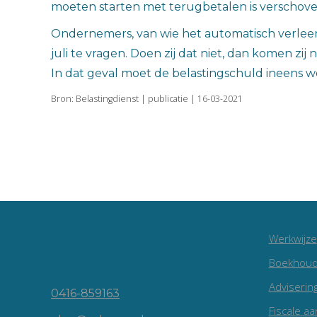
moeten starten met terugbetalen is verschoven
Ondernemers, van wie het automatisch verleende
juli te vragen. Doen zij dat niet, dan komen zij
In dat geval moet de belastingschuld ineens w
Bron: Belastingdienst | publicatie | 16-03-2021
Werkwijze
Vincent van Goghlaan 16
Boekhoud
5143 JP Waalwijk
Adviserin
0416-859163
Fiscale aa