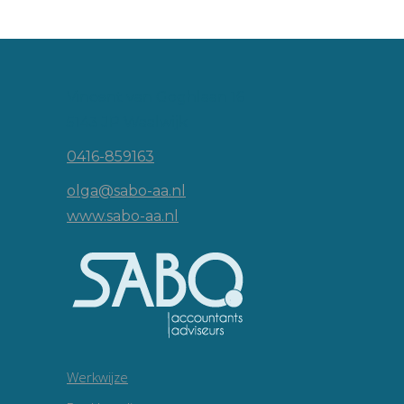
Vincent van Goghlaan 16
5143 JP Waalwijk
0416-859163
olga@sabo-aa.nl
www.sabo-aa.nl
Werkwijze