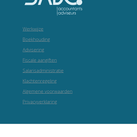
Werkwijze
Boekhouding
Advisering
Fiscale aangiften
Salarisadministratie
Klachtenregeling
Algemene voorwaarden
Privacyverklaring