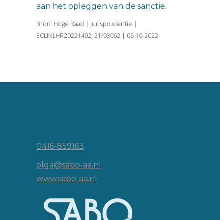
aan het opleggen van de sanctie.
Bron: Hoge Raad | jurisprudentie |
ECLINLHR20221402, 21/03062 | 06-10-2022
Vincent van Goghlaan 16
5143 JP Waalwijk
0416-859163
olga@sabo-aa.nl
www.sabo-aa.nl