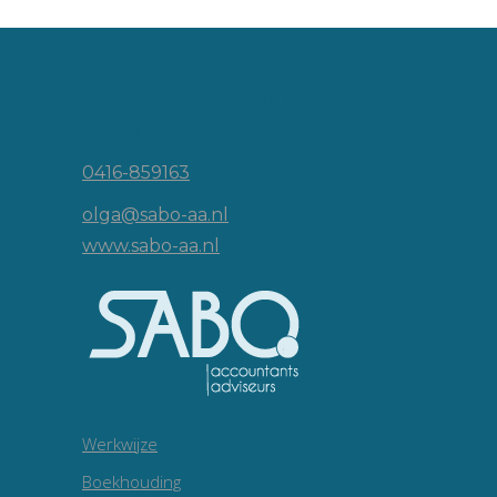
Vincent van Goghlaan 16
5143 JP Waalwijk
0416-859163
olga@sabo-aa.nl
www.sabo-aa.nl
Werkwijze
Boekhouding