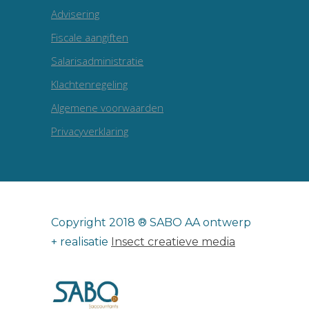
Advisering
Fiscale aangiften
Salarisadministratie
Klachtenregeling
Algemene voorwaarden
Privacyverklaring
Copyright 2018 ® SABO AA ontwerp
+ realisatie
Insect creatieve media