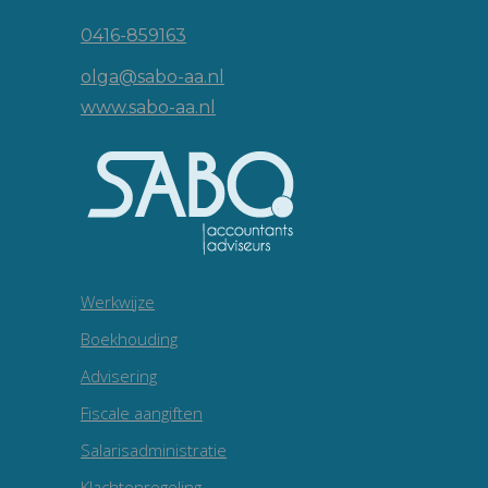
0416-859163
olga@sabo-aa.nl
www.sabo-aa.nl
Werkwijze
Boekhouding
Advisering
Fiscale aangiften
Salarisadministratie
Klachtenregeling