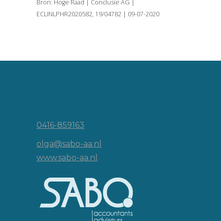
Bron: Hoge Raad | Conclusie AG |
ECLINLPHR2020582, 19/04782 | 09-07-2020
Vincent van Goghlaan 16
5143 JP Waalwijk
0416-859163
olga@sabo-aa.nl
www.sabo-aa.nl