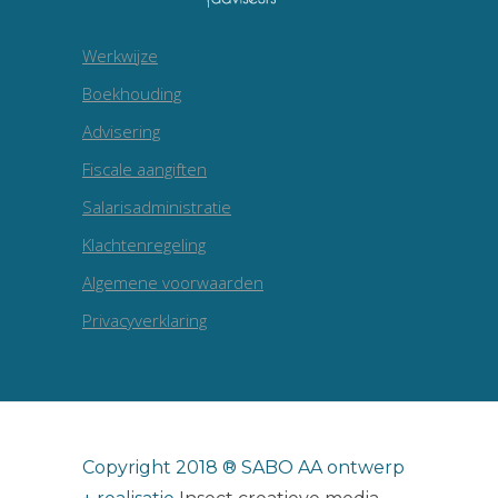
Werkwijze
Boekhouding
Advisering
Fiscale aangiften
Salarisadministratie
Klachtenregeling
Algemene voorwaarden
Privacyverklaring
Copyright 2018 ® SABO AA ontwerp