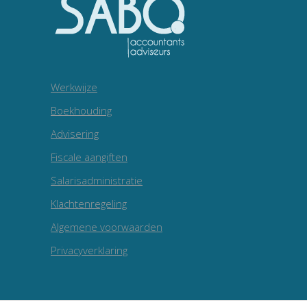
Werkwijze
Boekhouding
Advisering
Fiscale aangiften
Salarisadministratie
Klachtenregeling
Algemene voorwaarden
Privacyverklaring