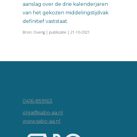
aanslag over de drie kalenderjaren
van het gekozen middelingstijdvak
definitief vaststaat.
Bron: Overig | publicatie | 21-10-2021
Vincent van Goghlaan 16
5143 JP Waalwijk
0416-859163
olga@sabo-aa.nl
www.sabo-aa.nl