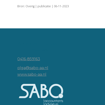
Bron: Overig | publicatie | 06-11-2023
Vincent van Goghlaan 16
5143 JP Waalwijk
0416-859163
olga@sabo-aa.nl
www.sabo-aa.nl