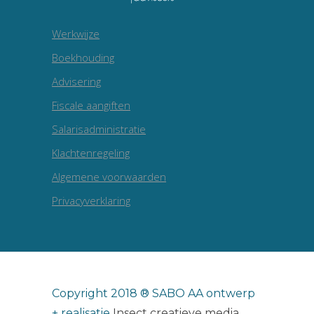
Werkwijze
Boekhouding
Advisering
Fiscale aangiften
Salarisadministratie
Klachtenregeling
Algemene voorwaarden
Privacyverklaring
Copyright 2018 ® SABO AA ontwerp
+ realisatie
Insect creatieve media