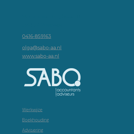
Vincent van Goghlaan 16
5143 JP Waalwijk
0416-859163
olga@sabo-aa.nl
www.sabo-aa.nl
Werkwijze
Boekhouding
Advisering