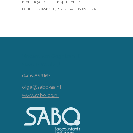
Bron: Hoge Raad | jurisprudentie |
ECLINLHR20241130, 22/02354 | 05-09-2024
Vincent van Goghlaan 16
5143 JP Waalwijk
0416-859163
olga@sabo-aa.nl
www.sabo-aa.nl