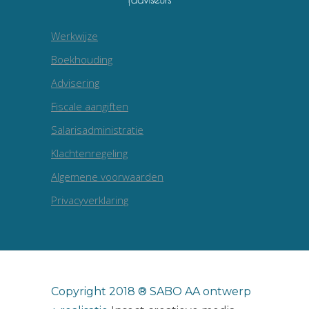
Werkwijze
Boekhouding
Advisering
Fiscale aangiften
Salarisadministratie
Klachtenregeling
Algemene voorwaarden
Privacyverklaring
Copyright 2018 ® SABO AA ontwerp