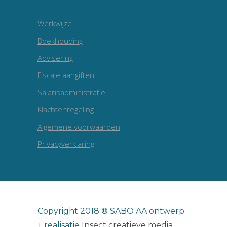
Werkwijze
Boekhouding
Advisering
Fiscale aangiften
Salarisadministratie
Klachtenregeling
Algemene voorwaarden
Privacyverklaring
Copyright 2018 ® SABO AA ontwerp
+ realisatie
Insect creatieve media