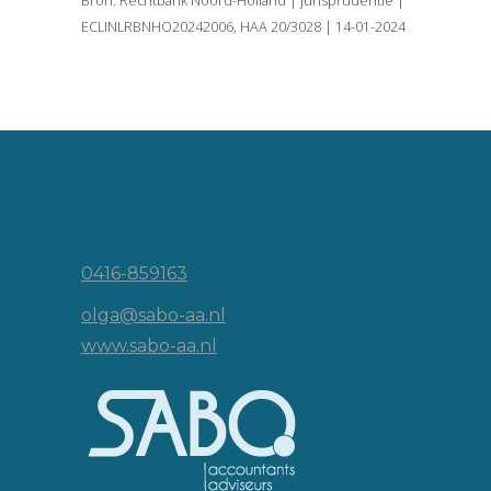
Bron: Rechtbank Noord-Holland | jurisprudentie |
ECLINLRBNHO20242006, HAA 20/3028 | 14-01-2024
Vincent van Goghlaan 16
5143 JP Waalwijk
0416-859163
olga@sabo-aa.nl
www.sabo-aa.nl