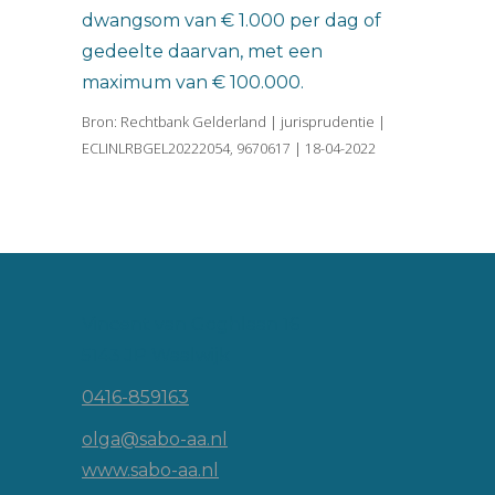
dwangsom van € 1.000 per dag of
gedeelte daarvan, met een
maximum van € 100.000.
Bron: Rechtbank Gelderland | jurisprudentie |
ECLINLRBGEL20222054, 9670617 | 18-04-2022
Vincent van Goghlaan 16
5143 JP Waalwijk
0416-859163
olga@sabo-aa.nl
www.sabo-aa.nl