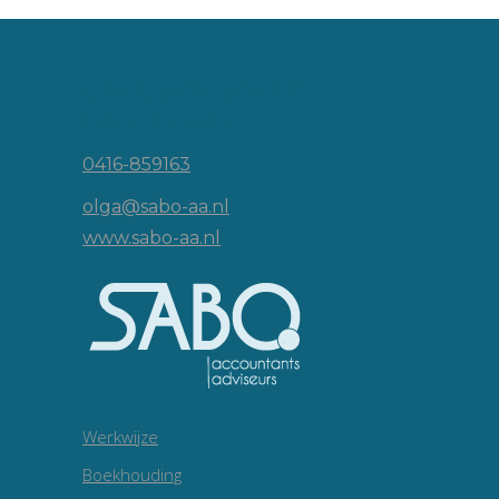
Vincent van Goghlaan 16
5143 JP Waalwijk
0416-859163
olga@sabo-aa.nl
www.sabo-aa.nl
Werkwijze
Boekhouding