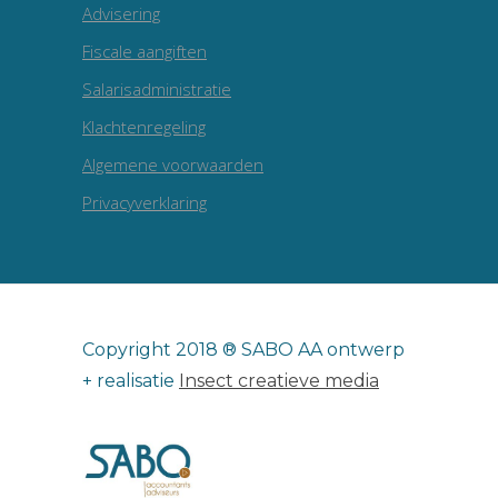
Advisering
Fiscale aangiften
Salarisadministratie
Klachtenregeling
Algemene voorwaarden
Privacyverklaring
Copyright 2018 ® SABO AA ontwerp
+ realisatie
Insect creatieve media