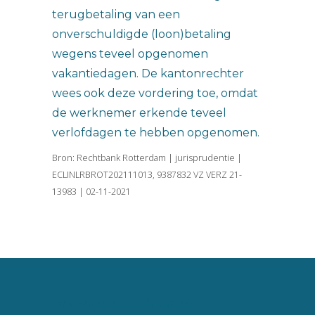
terugbetaling van een
onverschuldigde (loon)betaling
wegens teveel opgenomen
vakantiedagen. De kantonrechter
wees ook deze vordering toe, omdat
de werknemer erkende teveel
verlofdagen te hebben opgenomen.
Bron: Rechtbank Rotterdam | jurisprudentie |
ECLINLRBROT202111013, 9387832 VZ VERZ 21-
13983 | 02-11-2021
Vincent van Goghlaan 16