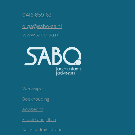
5143 JP Waalwijk
0416-859163
olga@sabo-aa.nl
www.sabo-aa.nl
Werkwijze
Boekhouding
Advisering
Fiscale aangiften
Salarisadministratie