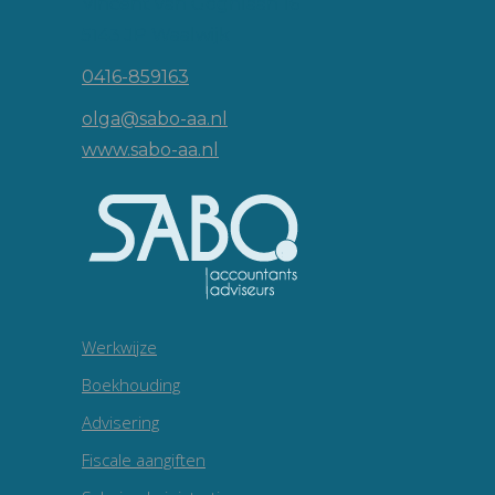
Vincent van Goghlaan 16
5143 JP Waalwijk
0416-859163
olga@sabo-aa.nl
www.sabo-aa.nl
Werkwijze
Boekhouding
Advisering
Fiscale aangiften